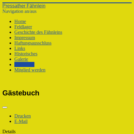
Pressather Fähnlein
Navigation an/aus
Home
Feldlager
Geschichte des Fähnleins
Impressum
Haftungsausschluss
Links
Historisches
Galerie
Gästebuch
Mitglied werden
Gästebuch
Drucken
E-Mail
Details