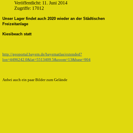
Veröffentlicht: 11. Juni 2014
Zugriffe: 17012
Unser Lager findet auch 2020 wieder an der Städtischen
Freizeitanlage
Kiesibeach statt
http://geoportal.bayern.de/bayernatlas/extended?
lon=4496242.0&lat=5513409.5&zoom=13&base=904
Anbei auch ein paar Bilder zum Gelände