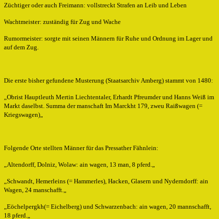
Züchtiger oder auch Freimann: vollstreckt Strafen an Leib und Leben
Wachtmeister: zuständig für Zug und Wache
Rumormeister: sorgte mit seinen Männern für Ruhe und Ordnung im Lager und
auf dem Zug.
Die erste bisher gefundene Musterung (Staatsarchiv Amberg) stammt von 1480:
„Obrist Hauptleuth Mertin Liechtentaler, Erhardt Pfreumder und Hanns Weiß im
Markt daselbst. Summa der manschaft Im Marckht 179, zweu Raißwagen (=
Kriegswagen)„
Folgende Orte stellten Männer für das Pressather Fähnlein:
„Altendorff, Dolniz, Wolaw: ain wagen, 13 man, 8 pferd.„
„Schwandt, Hemerleins (= Hammerles), Hacken, Glasern und Nyderndorff: ain
Wagen, 24 manschafft.„
„Eöchelpergkh(= Eichelberg) und Schwarzenbach: ain wagen, 20 mannschafft,
18 pferd.„