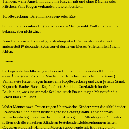
Hemden: weite Ärmel, mit und ohne Kragen, mit und ohne Rüschen oder
Fältchen. Falls Kragen vorhanden oft reich bestickt.
Kopfbedeckung: Barett, Filzkappen- oder hüte
Strümpfe (falls vorhanden): sie werden aus Stoff genäht. Wollsocken waren
bekannt, aber nicht „in„.
Ärmel: sind ein selbstständiges Kleidungsstück. Sie werden an die Jacke
angenestelt (= gebunden). Am Gürtel durfte ein Messer (stilettähnlich) nicht
fehlen.
Frauen:
Sie tragen ihr Nachthemd, darüber ein Unterkleid und darüber Kleid (mit oder
ohne Ärmel) oder Rock mit Mieder oder Jäckchen (mit oder ohne Ärmel).
Verheiratete Frauen tragen immer eine Kopfbedeckung und zwar je nach Stand:
Kopftuch, Haube, Barett, Kopftuch mit Strohhut. Unerläßlich für die
Bekleidung war eine schmale Schürze. Auch Frauen trugen Messer (für die
Arbeit und zum Essen).
Weder Männer noch Frauen trugen Unterwäsche. Kinder waren die Abbilder der
Erwachsenen und hatten keine eigene Bekleidungsform. Es war damals
wahrscheinlich genauso wie heute: in ist was gefällt. Allerdings mußten oder
sollten sich die einzelnen Stände an bestehende Kleiderordnungen halten.
Gegessen wurde mit Hand und Messer. Suppe wurde mit Brot aufgetunkt.