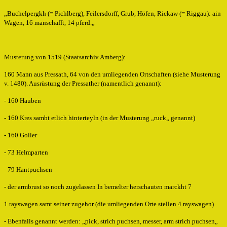
„Buchelpergkh (= Pichlberg), Feilersdorff, Grub, Höfen, Rickaw (= Riggau): ain
Wagen, 16 manschafft, 14 pferd.„
Musterung von 1519 (Staatsarchiv Amberg):
160 Mann aus Pressath, 64 von den umliegenden Ortschaften (siehe Musterung
v. 1480). Ausrüstung der Pressather (namentlich genannt):
- 160 Hauben
- 160 Kres sambt etlich hinterteyln (in der Musterung „ruck„ genannt)
- 160 Goller
- 73 Helmparten
- 79 Hantpuchsen
- der armbrust so noch zugelassen In bemelter herschauten marckht 7
1 rayswagen samt seiner zugehor (die umliegenden Orte stellen 4 rayswagen)
- Ebenfalls genannt werden: „pick, strich puchsen, messer, arm strich puchsen„