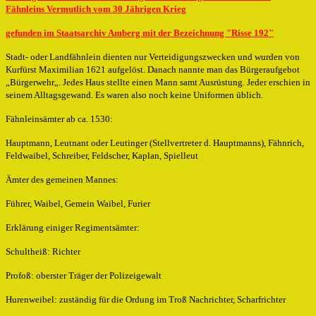
Fähnleins Vermutlich vom 30 Jährigen Krieg
gefunden im Staatsarchiv Amberg mit der Bezeichnung "Risse 192"
Stadt- oder Landfähnlein dienten nur Verteidigungszwecken und wurden von
Kurfürst Maximilian 1621 aufgelöst. Danach nannte man das Bürgeraufgebot
„Bürgerwehr„. Jedes Haus stellte einen Mann samt Ausrüstung. Jeder erschien in
seinem Alltagsgewand. Es waren also noch keine Uniformen üblich.
Fähnleinsämter ab ca. 1530:
Hauptmann, Leutnant oder Leutinger (Stellvertreter d. Hauptmanns), Fähnrich,
Feldwaibel, Schreiber, Feldscher, Kaplan, Spielleut
Ämter des gemeinen Mannes:
Führer, Waibel, Gemein Waibel, Furier
Erklärung einiger Regimentsämter:
Schultheiß: Richter
Profoß: oberster Träger der Polizeigewalt
Hurenweibel: zuständig für die Ordung im Troß Nachrichter, Scharfrichter