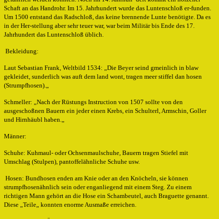
Schaft an das Handrohr. Im 15. Jahrhundert wurde das Luntenschloß er-funden.
Um 1500 entstand das Radschloß, das keine brennende Lunte benötigte. Da es
in der Her-stellung aber sehr teuer war, war beim Militär bis Ende des 17.
Jahrhundert das Luntenschloß üblich.
Bekleidung:
Laut Sebastian Frank, Weltbild 1534: „Die Beyer seind gmeinlich in blaw
gekleidet, sunderlich was auft dem land wont, tragen meer stiffel dan hosen
(Strumpfhosen).„
Schmeller: „Nach der Rüstungs Instruction von 1507 sollte von den
ausgeschoßnen Bauern ein jeder einen Krebs, ein Schulterl, Armschin, Goller
und Hirnhäubl haben.„
Männer:
Schuhe: Kuhmaul- oder Ochsenmaulschuhe, Bauern tragen Stiefel mit
Umschlag (Stulpen), pantoffelähnliche Schuhe usw.
Hosen: Bundhosen enden am Knie oder an den Knöcheln, sie können
strumpfhosenähnlich sein oder enganliegend mit einem Steg. Zu einem
richtigen Mann gehört an die Hose ein Schambeutel, auch Braguette genannt.
Diese „Teile„ konnten enorme Ausmaße erreichen.