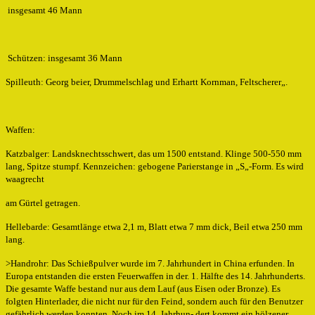
insgesamt 46 Mann
Schützen: insgesamt 36 Mann
Spilleuth: Georg beier, Drummelschlag und Erhartt Kornman, Feltscherer„.
Waffen:
Katzbalger: Landsknechtsschwert, das um 1500 entstand. Klinge 500-550 mm
lang, Spitze stumpf. Kennzeichen: gebogene Parierstange in „S„-Form. Es wird
waagrecht
am Gürtel getragen.
Hellebarde: Gesamtlänge etwa 2,1 m, Blatt etwa 7 mm dick, Beil etwa 250 mm
lang.
>Handrohr: Das Schießpulver wurde im 7. Jahrhundert in China erfunden. In
Europa entstanden die ersten Feuerwaffen in der. 1. Hälfte des 14. Jahrhunderts.
Die gesamte Waffe bestand nur aus dem Lauf (aus Eisen oder Bronze). Es
folgten Hinterlader, die nicht nur für den Feind, sondern auch für den Benutzer
gefährlich werden konnten. Noch im 14. Jahrhun- dert kommt ein hölzener